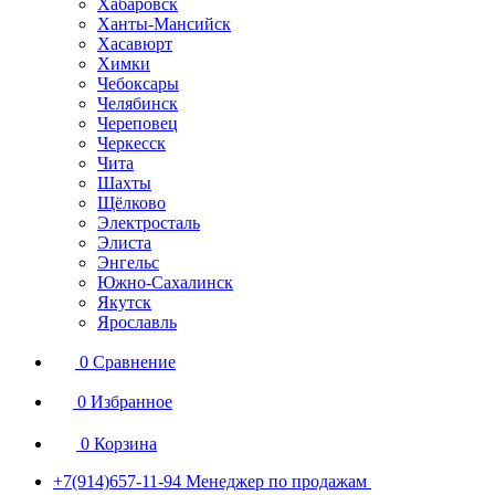
Хабаровск
Ханты-Мансийск
Хасавюрт
Химки
Чебоксары
Челябинск
Череповец
Черкесск
Чита
Шахты
Щёлково
Электросталь
Элиста
Энгельс
Южно-Сахалинск
Якутск
Ярославль
0
Сравнение
0
Избранное
0
Корзина
+7(914)657-11-94
Менеджер по продажам