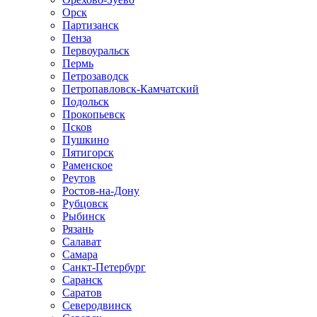
Орск
Партизанск
Пенза
Первоуральск
Пермь
Петрозаводск
Петропавловск-Камчатский
Подольск
Прокопьевск
Псков
Пушкино
Пятигорск
Раменское
Реутов
Ростов-на-Дону
Рубцовск
Рыбинск
Рязань
Салават
Самара
Санкт-Петербург
Саранск
Саратов
Северодвинск