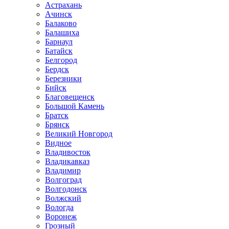
Астрахань
Ачинск
Балаково
Балашиха
Барнаул
Батайск
Белгород
Бердск
Березники
Бийск
Благовещенск
Большой Камень
Братск
Брянск
Великий Новгород
Видное
Владивосток
Владикавказ
Владимир
Волгоград
Волгодонск
Волжский
Вологда
Воронеж
Грозный