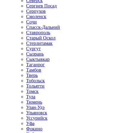
Северск
Сергиев Посад
Серпухов
Смоленск
Сочи
Спасск-Дальний
Ставрополь
Старый Оскол
Стерлитамак
Сургут
Сызрань
Сыктывкар
Таганрог
Тамбов
Тверь
Тобольск
Тольятти
Томск
Тула
Тюмень
Улан-Удэ
Ульяновск
Уссурийск
Уфа
Фокино