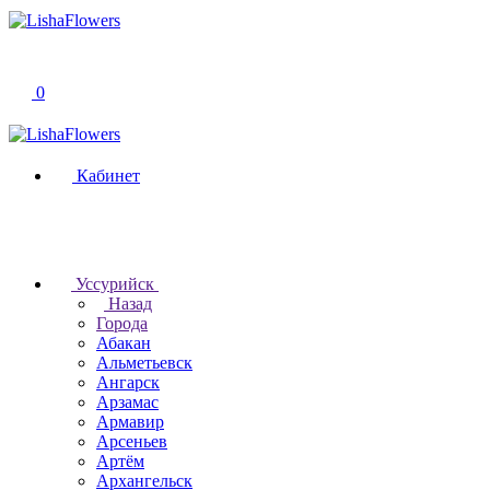
0
Кабинет
Уссурийск
Назад
Города
Абакан
Альметьевск
Ангарск
Арзамас
Армавир
Арсеньев
Артём
Архангельск