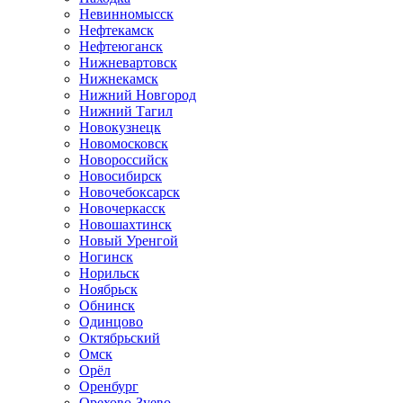
Невинномысск
Нефтекамск
Нефтеюганск
Нижневартовск
Нижнекамск
Нижний Новгород
Нижний Тагил
Новокузнецк
Новомосковск
Новороссийск
Новосибирск
Новочебоксарск
Новочеркасск
Новошахтинск
Новый Уренгой
Ногинск
Норильск
Ноябрьск
Обнинск
Одинцово
Октябрьский
Омск
Орёл
Оренбург
Орехово-Зуево