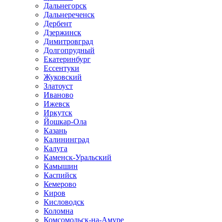
Дальнегорск
Дальнереченск
Дербент
Дзержинск
Димитровград
Долгопрудный
Екатеринбург
Ессентуки
Жуковский
Златоуст
Иваново
Ижевск
Иркутск
Йошкар-Ола
Казань
Калининград
Калуга
Каменск-Уральский
Камышин
Каспийск
Кемерово
Киров
Кисловодск
Коломна
Комсомольск-на-Амуре