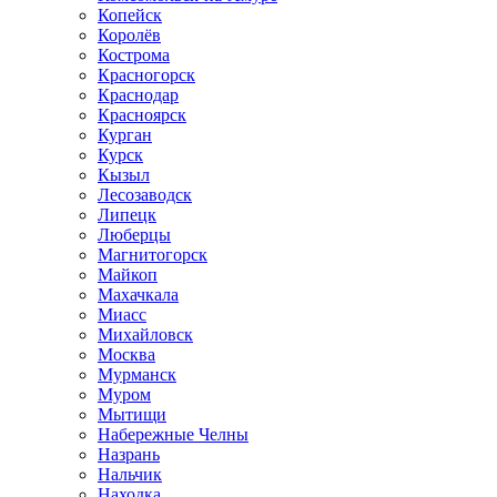
Копейск
Королёв
Кострома
Красногорск
Краснодар
Красноярск
Курган
Курск
Кызыл
Лесозаводск
Липецк
Люберцы
Магнитогорск
Майкоп
Махачкала
Миасс
Михайловск
Москва
Мурманск
Муром
Мытищи
Набережные Челны
Назрань
Нальчик
Находка