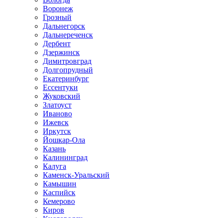
Воронеж
Грозный
Дальнегорск
Дальнереченск
Дербент
Дзержинск
Димитровград
Долгопрудный
Екатеринбург
Ессентуки
Жуковский
Златоуст
Иваново
Ижевск
Иркутск
Йошкар-Ола
Казань
Калининград
Калуга
Каменск-Уральский
Камышин
Каспийск
Кемерово
Киров