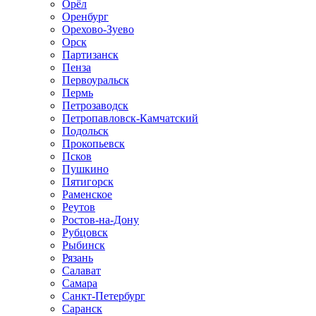
Орёл
Оренбург
Орехово-Зуево
Орск
Партизанск
Пенза
Первоуральск
Пермь
Петрозаводск
Петропавловск-Камчатский
Подольск
Прокопьевск
Псков
Пушкино
Пятигорск
Раменское
Реутов
Ростов-на-Дону
Рубцовск
Рыбинск
Рязань
Салават
Самара
Санкт-Петербург
Саранск