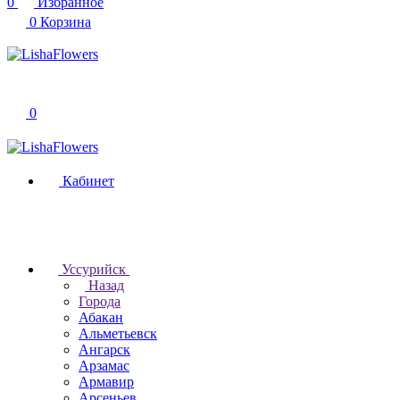
0
Избранное
0
Корзина
0
Кабинет
Уссурийск
Назад
Города
Абакан
Альметьевск
Ангарск
Арзамас
Армавир
Арсеньев