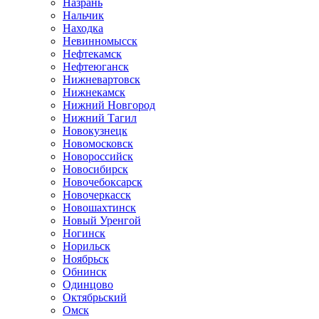
Назрань
Нальчик
Находка
Невинномысск
Нефтекамск
Нефтеюганск
Нижневартовск
Нижнекамск
Нижний Новгород
Нижний Тагил
Новокузнецк
Новомосковск
Новороссийск
Новосибирск
Новочебоксарск
Новочеркасск
Новошахтинск
Новый Уренгой
Ногинск
Норильск
Ноябрьск
Обнинск
Одинцово
Октябрьский
Омск