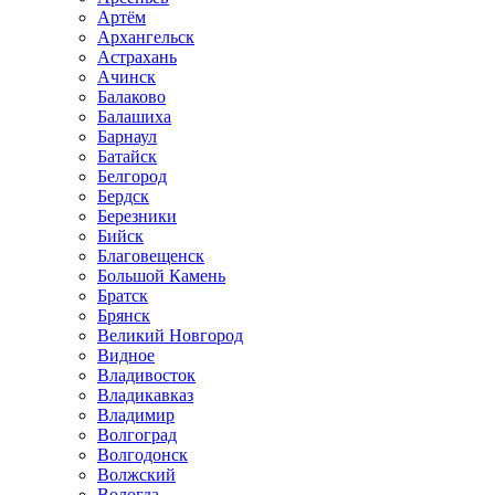
Артём
Архангельск
Астрахань
Ачинск
Балаково
Балашиха
Барнаул
Батайск
Белгород
Бердск
Березники
Бийск
Благовещенск
Большой Камень
Братск
Брянск
Великий Новгород
Видное
Владивосток
Владикавказ
Владимир
Волгоград
Волгодонск
Волжский
Вологда