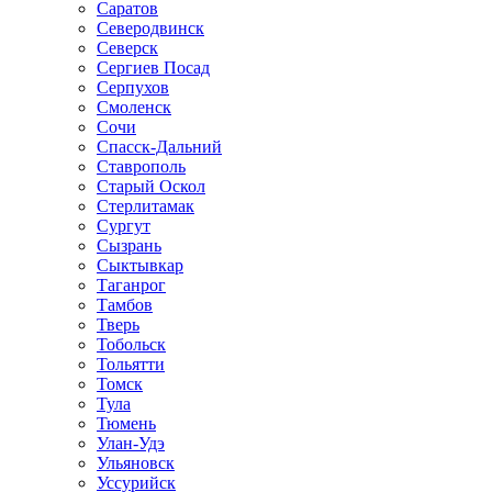
Саратов
Северодвинск
Северск
Сергиев Посад
Серпухов
Смоленск
Сочи
Спасск-Дальний
Ставрополь
Старый Оскол
Стерлитамак
Сургут
Сызрань
Сыктывкар
Таганрог
Тамбов
Тверь
Тобольск
Тольятти
Томск
Тула
Тюмень
Улан-Удэ
Ульяновск
Уссурийск