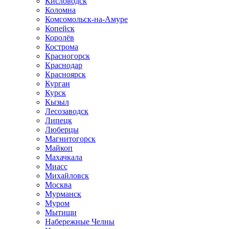
Кисловодск
Коломна
Комсомольск-на-Амуре
Копейск
Королёв
Кострома
Красногорск
Краснодар
Красноярск
Курган
Курск
Кызыл
Лесозаводск
Липецк
Люберцы
Магнитогорск
Майкоп
Махачкала
Миасс
Михайловск
Москва
Мурманск
Муром
Мытищи
Набережные Челны