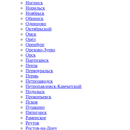
Ногинск
Норильск
Ноябрьск
Обнинск
Одинцово
Октябрьский
Омск
Орёл
Оренбург
Орехово-Зуево
Орск
Партизанск
Пенза
Первоуральск
Пермь
Петрозаводск
Петропавловск-Камчатский
Подольск
Прокопьевск
Псков
Пушкино
Пятигорск
Раменское
Реутов
Ростов-на-Дону