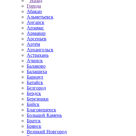
Назад
Города
Абакан
Альметьевск
Ангарск
Арзамас
Армавир
Арсеньев
Артём
Архангельск
Астрахань
Ачинск
Балаково
Балашиха
Барнаул
Батайск
Белгород
Бердск
Березники
Бийск
Благовещенск
Большой Камень
Братск
Брянск
Великий Новгород