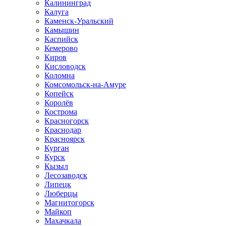
Калининград
Калуга
Каменск-Уральский
Камышин
Каспийск
Кемерово
Киров
Кисловодск
Коломна
Комсомольск-на-Амуре
Копейск
Королёв
Кострома
Красногорск
Краснодар
Красноярск
Курган
Курск
Кызыл
Лесозаводск
Липецк
Люберцы
Магнитогорск
Майкоп
Махачкала