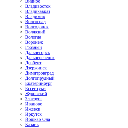
Видное
Владивосток
Владикавказ
Владимир
Волгоград
Волгодонск
Волжский
Вологда
Воронеж
Грозный
Дальнегорск
Дальнереченск
Дербент
Дзержинск
Димитровград
Долгопрудный
Екатеринбург
Ессентуки
Жуковский
Златоуст
Иваново
Ижевск
Иркутск
Йошкар-Ола
Казань