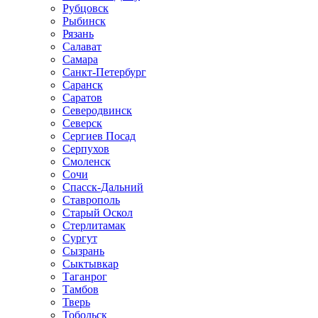
Рубцовск
Рыбинск
Рязань
Салават
Самара
Санкт-Петербург
Саранск
Саратов
Северодвинск
Северск
Сергиев Посад
Серпухов
Смоленск
Сочи
Спасск-Дальний
Ставрополь
Старый Оскол
Стерлитамак
Сургут
Сызрань
Сыктывкар
Таганрог
Тамбов
Тверь
Тобольск