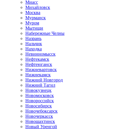
Миасс
Михайловск
Москва
Мурманск
Муром
Мытищи
Набережные Челны
Назрань
Нальчик
Находка
Невинномысск
Нефтекамск
Нефтеюганск
Нижневартовск
Нижнекамск
Нижний Новгород
Нижний Тагил
Новокузнецк
Новомосковск
Новороссийск
Новосибирск
Новочебоксарск
Новочеркасск
Новошахтинск
Новый Уренгой