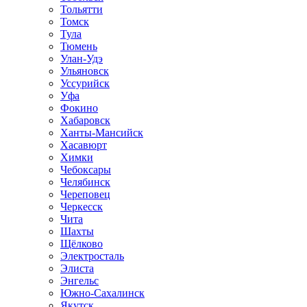
Тольятти
Томск
Тула
Тюмень
Улан-Удэ
Ульяновск
Уссурийск
Уфа
Фокино
Хабаровск
Ханты-Мансийск
Хасавюрт
Химки
Чебоксары
Челябинск
Череповец
Черкесск
Чита
Шахты
Щёлково
Электросталь
Элиста
Энгельс
Южно-Сахалинск
Якутск