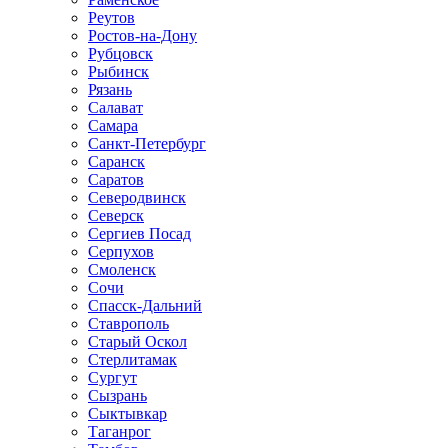
Реутов
Ростов-на-Дону
Рубцовск
Рыбинск
Рязань
Салават
Самара
Санкт-Петербург
Саранск
Саратов
Северодвинск
Северск
Сергиев Посад
Серпухов
Смоленск
Сочи
Спасск-Дальний
Ставрополь
Старый Оскол
Стерлитамак
Сургут
Сызрань
Сыктывкар
Таганрог