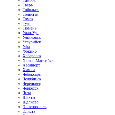
Тамбов
Тверь
Тобольск
Тольятти
Томск
Тула
Тюмень
Улан-Удэ
Ульяновск
Уссурийск
Уфа
Фокино
Хабаровск
Ханты-Мансийск
Хасавюрт
Химки
Чебоксары
Челябинск
Череповец
Черкесск
Чита
Шахты
Щёлково
Электросталь
Элиста