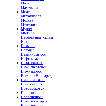
Майкоп
Махачкала
Миасс
Михайловск
Москва
Мурманск
Муром
Мытищи
Набережные Челны
Назрань
Нальчик
Находка
Невинномысск
Нефтекамск
Нефтеюганск
Нижневартовск
Нижнекамск
Нижний Новгород
Нижний Тагил
Новокузнецк
Новомосковск
Новороссийск
Новосибирск
Новочебоксарск
Новочеркасск