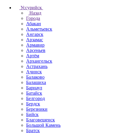
Уссурийск
Назад
Города
Абакан
Альметьевск
Ангарск
Арзамас
Армавир
Арсеньев
Артём
Архангельск
Астрахань
Ачинск
Балаково
Балашиха
Барнаул
Батайск
Белгород
Бердск
Березники
Бийск
Благовещенск
Большой Камень
Братск