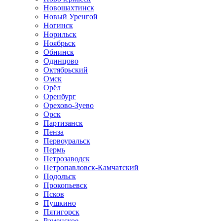
Новошахтинск
Новый Уренгой
Ногинск
Норильск
Ноябрьск
Обнинск
Одинцово
Октябрьский
Омск
Орёл
Оренбург
Орехово-Зуево
Орск
Партизанск
Пенза
Первоуральск
Пермь
Петрозаводск
Петропавловск-Камчатский
Подольск
Прокопьевск
Псков
Пушкино
Пятигорск
Раменское