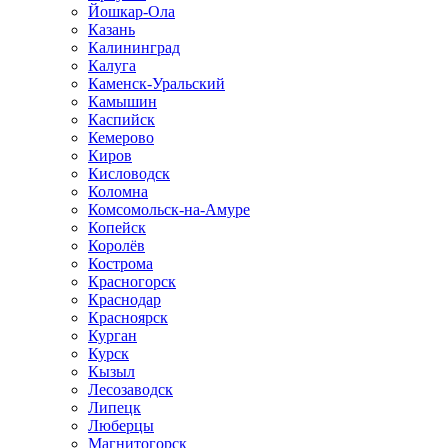
Йошкар-Ола
Казань
Калининград
Калуга
Каменск-Уральский
Камышин
Каспийск
Кемерово
Киров
Кисловодск
Коломна
Комсомольск-на-Амуре
Копейск
Королёв
Кострома
Красногорск
Краснодар
Красноярск
Курган
Курск
Кызыл
Лесозаводск
Липецк
Люберцы
Магнитогорск