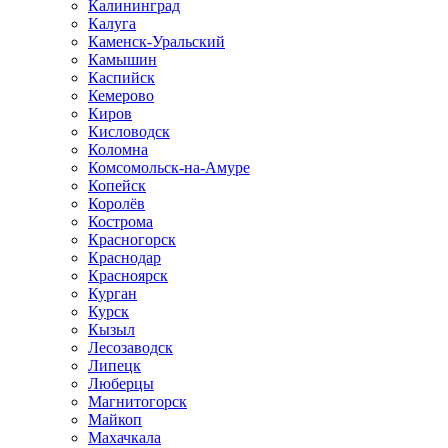
Калининград
Калуга
Каменск-Уральский
Камышин
Каспийск
Кемерово
Киров
Кисловодск
Коломна
Комсомольск-на-Амуре
Копейск
Королёв
Кострома
Красногорск
Краснодар
Красноярск
Курган
Курск
Кызыл
Лесозаводск
Липецк
Люберцы
Магнитогорск
Майкоп
Махачкала