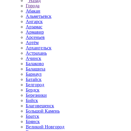
Назад
Города
Абакан
Альметьевск
Ангарск
Арзамас
Армавир
Арсеньев
Артём
Архангельск
Астрахань
Ачинск
Балаково
Балашиха
Барнаул
Батайск
Белгород
Бердск
Березники
Бийск
Благовещенск
Большой Камень
Братск
Брянск
Великий Новгород