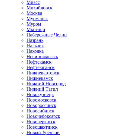
Миасс
Михайловск
Москва
Мурманск
Муром
Мытищи
Набережные Челны
Назрань
Нальчик
Находка
Невинномысск
Нефтекамск
Нефтеюганск
Нижневартовск
Нижнекамск
Нижний Новгород
Нижний Тагил
Новокузнецк
Новомосковск
Новороссийск
Новосибирск
Новочебоксарск
Новочеркасск
Новошахтинск
Новый Уренгой