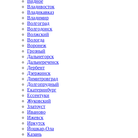
Видное
Владивосток
Владикавказ
Владимир
Волгоград
Волгодонск
Волжский
Вологда
Воронеж
Грозный
Дальнегорск
Дальнереченск
Дербент
Дзержинск
Димитровград
Долгопрудный
Екатеринбург
Ессентуки
Жуковский
Златоуст
Иваново
Ижевск
Иркутск
Йошкар-Ола
Казань