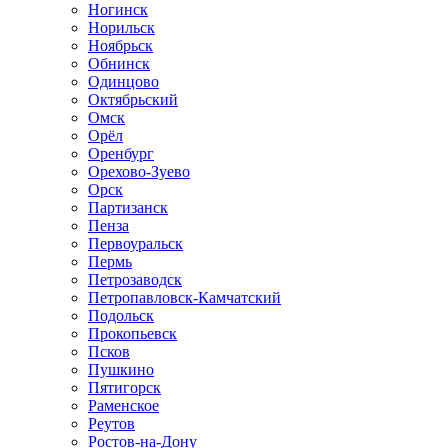
Ногинск
Норильск
Ноябрьск
Обнинск
Одинцово
Октябрьский
Омск
Орёл
Оренбург
Орехово-Зуево
Орск
Партизанск
Пенза
Первоуральск
Пермь
Петрозаводск
Петропавловск-Камчатский
Подольск
Прокопьевск
Псков
Пушкино
Пятигорск
Раменское
Реутов
Ростов-на-Дону