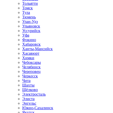
Тольятти
Томск
Тула
Тюмень
Улан-Удэ
Ульяновск
Уссурийск
Уфа
Фокино
Хабаровск
Ханты-Мансийск
Хасавюрт
Химки
Чебоксары
Челябинск
Череповец
Черкесск
Чита
Шахты
Щёлково
Электросталь
Элиста
Энгельс
Южно-Сахалинск
Якутск