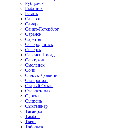
Рубцовск
Рыбинск
Рязань
Салават
Самара
Санкт-Петербург
Саранск
Саратов
Северодвинск
Северск
Сергиев Посад
Серпухов
Смоленск
Сочи
Спасск-Дальний
Ставрополь
Старый Оскол
Стерлитамак
Сургут
Сызрань
Сыктывкар
Таганрог
Тамбов
Тверь
Тобольск