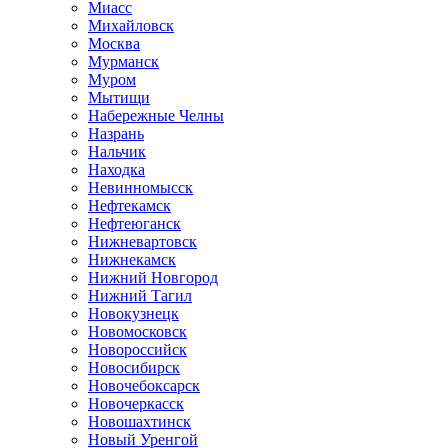
Миасс
Михайловск
Москва
Мурманск
Муром
Мытищи
Набережные Челны
Назрань
Нальчик
Находка
Невинномысск
Нефтекамск
Нефтеюганск
Нижневартовск
Нижнекамск
Нижний Новгород
Нижний Тагил
Новокузнецк
Новомосковск
Новороссийск
Новосибирск
Новочебоксарск
Новочеркасск
Новошахтинск
Новый Уренгой