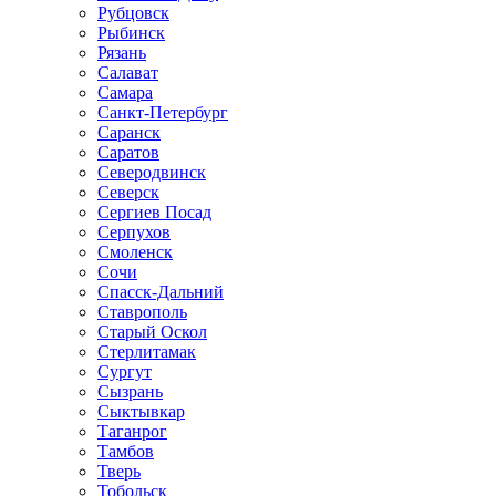
Рубцовск
Рыбинск
Рязань
Салават
Самара
Санкт-Петербург
Саранск
Саратов
Северодвинск
Северск
Сергиев Посад
Серпухов
Смоленск
Сочи
Спасск-Дальний
Ставрополь
Старый Оскол
Стерлитамак
Сургут
Сызрань
Сыктывкар
Таганрог
Тамбов
Тверь
Тобольск