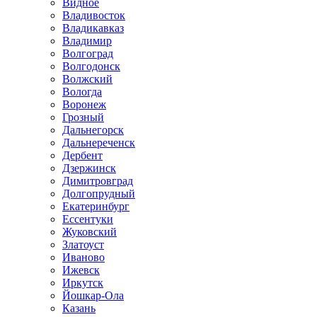
Видное
Владивосток
Владикавказ
Владимир
Волгоград
Волгодонск
Волжский
Вологда
Воронеж
Грозный
Дальнегорск
Дальнереченск
Дербент
Дзержинск
Димитровград
Долгопрудный
Екатеринбург
Ессентуки
Жуковский
Златоуст
Иваново
Ижевск
Иркутск
Йошкар-Ола
Казань