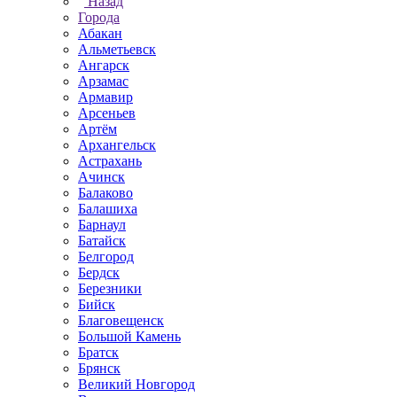
Назад
Города
Абакан
Альметьевск
Ангарск
Арзамас
Армавир
Арсеньев
Артём
Архангельск
Астрахань
Ачинск
Балаково
Балашиха
Барнаул
Батайск
Белгород
Бердск
Березники
Бийск
Благовещенск
Большой Камень
Братск
Брянск
Великий Новгород