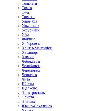
Тольятти
Томск
Тула
Тюмень
Улан-Удэ
Ульяновск
Уссурийск
Уфа
Фокино
Хабаровск
Ханты-Мансийск
Хасавюрт
Химки
Чебоксары
Челябинск
Череповец
Черкесск
Чита
Шахты
Щёлково
Электросталь
Элиста
Энгельс
Южно-Сахалинск
Якутск