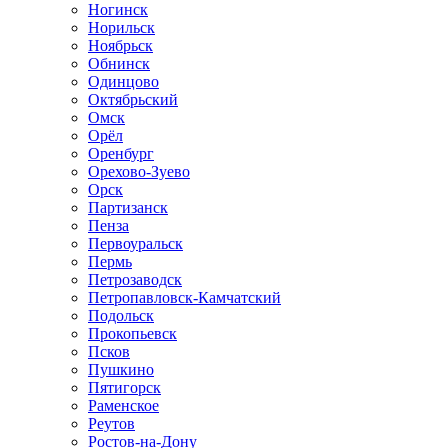
Ногинск
Норильск
Ноябрьск
Обнинск
Одинцово
Октябрьский
Омск
Орёл
Оренбург
Орехово-Зуево
Орск
Партизанск
Пенза
Первоуральск
Пермь
Петрозаводск
Петропавловск-Камчатский
Подольск
Прокопьевск
Псков
Пушкино
Пятигорск
Раменское
Реутов
Ростов-на-Дону