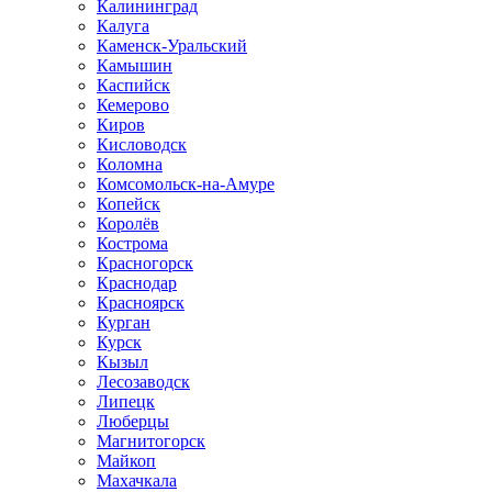
Калининград
Калуга
Каменск-Уральский
Камышин
Каспийск
Кемерово
Киров
Кисловодск
Коломна
Комсомольск-на-Амуре
Копейск
Королёв
Кострома
Красногорск
Краснодар
Красноярск
Курган
Курск
Кызыл
Лесозаводск
Липецк
Люберцы
Магнитогорск
Майкоп
Махачкала