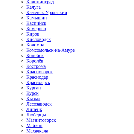
Калининград
Калуга
Каменск-Уральский
Камышин
Каспийск
Кемерово
Киров
Кисловодск
Коломна
Комсомольск-на-Амуре
Копейск
Королёв
Кострома
Красногорск
Краснодар
Красноярск
Курган
Курск
Кызыл
Лесозаводск
Липецк
Люберцы
Магнитогорск
Майкоп
Махачкала