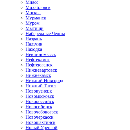
Миасс
Михайловск
Москва
Мурманск
Муром
Мытищи
Набережные Челны
Назрань
Нальчик
Находка
Невинномысск
Нефтекамск
Нефтеюганск
Нижневартовск
Нижнекамск
Нижний Новгород
Нижний Тагил
Новокузнецк
Новомосковск
Новороссийск
Новосибирск
Новочебоксарск
Новочеркасск
Новошахтинск
Новый Уренгой