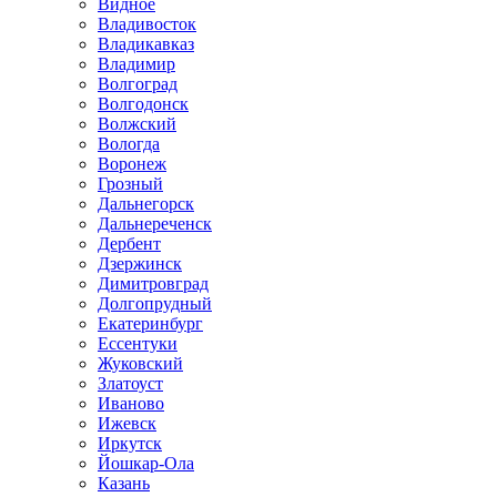
Видное
Владивосток
Владикавказ
Владимир
Волгоград
Волгодонск
Волжский
Вологда
Воронеж
Грозный
Дальнегорск
Дальнереченск
Дербент
Дзержинск
Димитровград
Долгопрудный
Екатеринбург
Ессентуки
Жуковский
Златоуст
Иваново
Ижевск
Иркутск
Йошкар-Ола
Казань