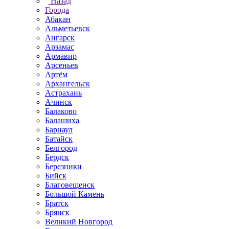
Назад
Города
Абакан
Альметьевск
Ангарск
Арзамас
Армавир
Арсеньев
Артём
Архангельск
Астрахань
Ачинск
Балаково
Балашиха
Барнаул
Батайск
Белгород
Бердск
Березники
Бийск
Благовещенск
Большой Камень
Братск
Брянск
Великий Новгород