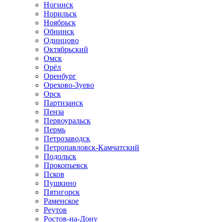
Ногинск
Норильск
Ноябрьск
Обнинск
Одинцово
Октябрьский
Омск
Орёл
Оренбург
Орехово-Зуево
Орск
Партизанск
Пенза
Первоуральск
Пермь
Петрозаводск
Петропавловск-Камчатский
Подольск
Прокопьевск
Псков
Пушкино
Пятигорск
Раменское
Реутов
Ростов-на-Дону