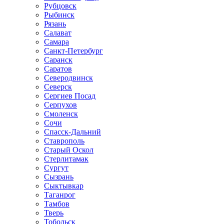
Рубцовск
Рыбинск
Рязань
Салават
Самара
Санкт-Петербург
Саранск
Саратов
Северодвинск
Северск
Сергиев Посад
Серпухов
Смоленск
Сочи
Спасск-Дальний
Ставрополь
Старый Оскол
Стерлитамак
Сургут
Сызрань
Сыктывкар
Таганрог
Тамбов
Тверь
Тобольск