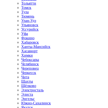
Тольятти
Томск
Тула
Тюмень
Улан-Удэ
Ульяновск
Уссурийск
Уфа
Фокино
Хабаровск
Ханты-Мансийск
Хасавюрт
Химки
Чебоксары
Челябинск
Череповец
Черкесск
Чита
Шахты
Щёлково
Электросталь
Элиста
Энгельс
Южно-Сахалинск
Якутск