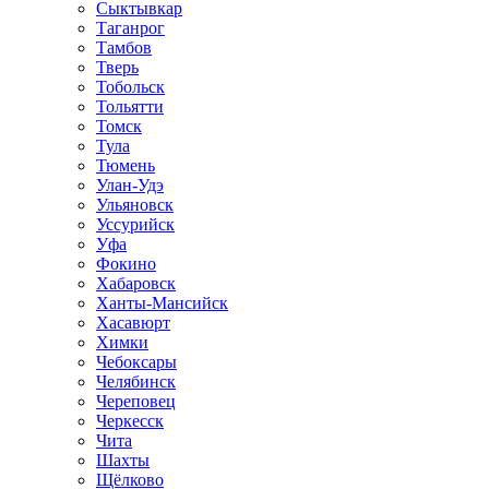
Сыктывкар
Таганрог
Тамбов
Тверь
Тобольск
Тольятти
Томск
Тула
Тюмень
Улан-Удэ
Ульяновск
Уссурийск
Уфа
Фокино
Хабаровск
Ханты-Мансийск
Хасавюрт
Химки
Чебоксары
Челябинск
Череповец
Черкесск
Чита
Шахты
Щёлково