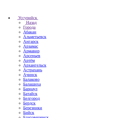
Уссурийск
Назад
Города
Абакан
Альметьевск
Ангарск
Арзамас
Армавир
Арсеньев
Артём
Архангельск
Астрахань
Ачинск
Балаково
Балашиха
Барнаул
Батайск
Белгород
Бердск
Березники
Бийск
Благовещенск