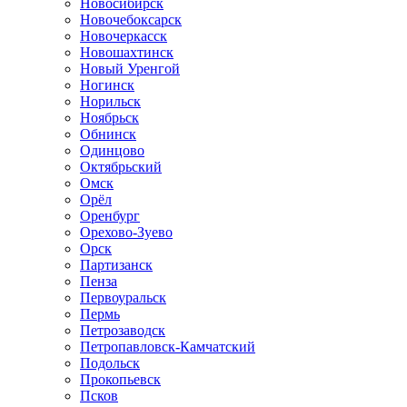
Новосибирск
Новочебоксарск
Новочеркасск
Новошахтинск
Новый Уренгой
Ногинск
Норильск
Ноябрьск
Обнинск
Одинцово
Октябрьский
Омск
Орёл
Оренбург
Орехово-Зуево
Орск
Партизанск
Пенза
Первоуральск
Пермь
Петрозаводск
Петропавловск-Камчатский
Подольск
Прокопьевск
Псков