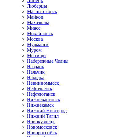
Липецк
Люберцы
Магнитогорск
Майкоп
Махачкала
Миасс
Михайловск
Москва
Мурманск
Муром
Мытищи
Набережные Челны
Назрань
Нальчик
Находка
Невинномысск
Нефтекамск
Нефтеюганск
Нижневартовск
Нижнекамск
Нижний Новгород
Нижний Тагил
Новокузнецк
Новомосковск
Новороссийск