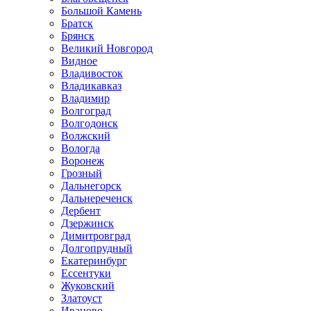
Большой Камень
Братск
Брянск
Великий Новгород
Видное
Владивосток
Владикавказ
Владимир
Волгоград
Волгодонск
Волжский
Вологда
Воронеж
Грозный
Дальнегорск
Дальнереченск
Дербент
Дзержинск
Димитровград
Долгопрудный
Екатеринбург
Ессентуки
Жуковский
Златоуст
Иваново