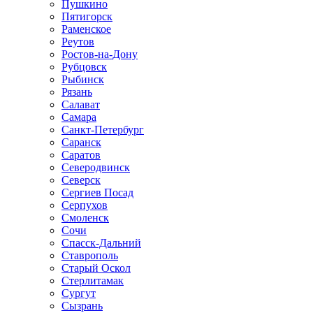
Пушкино
Пятигорск
Раменское
Реутов
Ростов-на-Дону
Рубцовск
Рыбинск
Рязань
Салават
Самара
Санкт-Петербург
Саранск
Саратов
Северодвинск
Северск
Сергиев Посад
Серпухов
Смоленск
Сочи
Спасск-Дальний
Ставрополь
Старый Оскол
Стерлитамак
Сургут
Сызрань