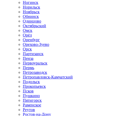
Ногинск
Норильск
Ноябрьск
Обнинск
Одинцово
Октябрьский
Омск
Орёл
Оренбург
Орехово-Зуево
Орск
Партизанск
Пенза
Первоуральск
Пермь
Петрозаводск
Петропавловск-Камчатский
Подольск
Прокопьевск
Псков
Пушкино
Пятигорск
Раменское
Реутов
Ростов-на-Дону