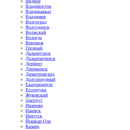
Видное
Владивосток
Владикавказ
Владимир
Волгоград
Волгодонск
Волжский
Вологда
Воронеж
Грозный
Дальнегорск
Дальнереченск
Дербент
Дзержинск
Димитровград
Долгопрудный
Екатеринбург
Ессентуки
Жуковский
Златоуст
Иваново
Ижевск
Иркутск
Йошкар-Ола
Казань