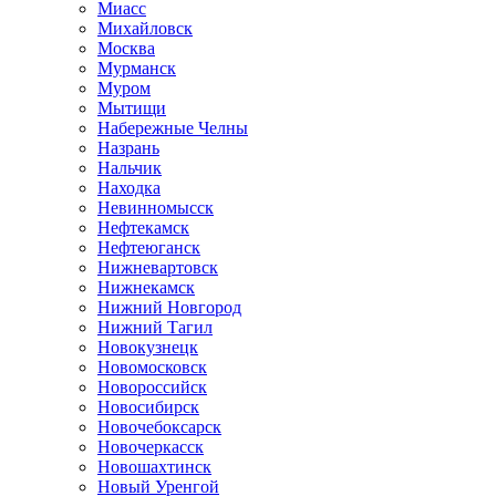
Миасс
Михайловск
Москва
Мурманск
Муром
Мытищи
Набережные Челны
Назрань
Нальчик
Находка
Невинномысск
Нефтекамск
Нефтеюганск
Нижневартовск
Нижнекамск
Нижний Новгород
Нижний Тагил
Новокузнецк
Новомосковск
Новороссийск
Новосибирск
Новочебоксарск
Новочеркасск
Новошахтинск
Новый Уренгой