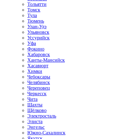
Тольятти
Томск
Тула
Тюмень
Улан-Удэ
Ульяновск
Уссурийск
Уфа
Фокино
Хабаровск
Ханты-Мансийск
Хасавюрт
Химки
Чебоксары
Челябинск
Череповец
Черкесск
Чита
Шахты
Щёлково
Электросталь
Элиста
Энгельс
Южно-Сахалинск
Якутск