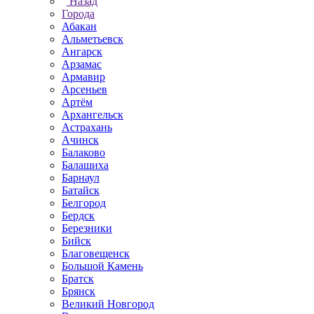
Назад
Города
Абакан
Альметьевск
Ангарск
Арзамас
Армавир
Арсеньев
Артём
Архангельск
Астрахань
Ачинск
Балаково
Балашиха
Барнаул
Батайск
Белгород
Бердск
Березники
Бийск
Благовещенск
Большой Камень
Братск
Брянск
Великий Новгород