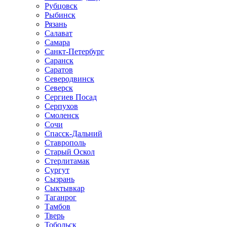
Рубцовск
Рыбинск
Рязань
Салават
Самара
Санкт-Петербург
Саранск
Саратов
Северодвинск
Северск
Сергиев Посад
Серпухов
Смоленск
Сочи
Спасск-Дальний
Ставрополь
Старый Оскол
Стерлитамак
Сургут
Сызрань
Сыктывкар
Таганрог
Тамбов
Тверь
Тобольск