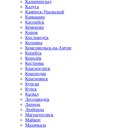
Калининград
Калуга
Каменск-Уральский
Камышин
Каспийск
Кемерово
Киров
Кисловодск
Коломна
Комсомольск-на-Амуре
Копейск
Королёв
Кострома
Красногорск
Краснодар
Красноярск
Курган
Курск
Кызыл
Лесозаводск
Липецк
Люберцы
Магнитогорск
Майкоп
Махачкала