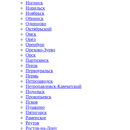
Ногинск
Норильск
Ноябрьск
Обнинск
Одинцово
Октябрьский
Омск
Орёл
Оренбург
Орехово-Зуево
Орск
Партизанск
Пенза
Первоуральск
Пермь
Петрозаводск
Петропавловск-Камчатский
Подольск
Прокопьевск
Псков
Пушкино
Пятигорск
Раменское
Реутов
Ростов-на-Дону