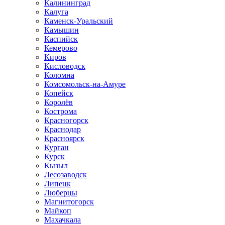
Калининград
Калуга
Каменск-Уральский
Камышин
Каспийск
Кемерово
Киров
Кисловодск
Коломна
Комсомольск-на-Амуре
Копейск
Королёв
Кострома
Красногорск
Краснодар
Красноярск
Курган
Курск
Кызыл
Лесозаводск
Липецк
Люберцы
Магнитогорск
Майкоп
Махачкала