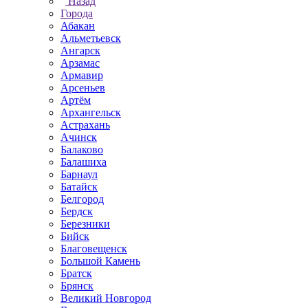
Назад
Города
Абакан
Альметьевск
Ангарск
Арзамас
Армавир
Арсеньев
Артём
Архангельск
Астрахань
Ачинск
Балаково
Балашиха
Барнаул
Батайск
Белгород
Бердск
Березники
Бийск
Благовещенск
Большой Камень
Братск
Брянск
Великий Новгород