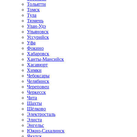
Тольятти
Томск
Тула
Тюмень
Улан-Удэ
Ульяновск
Уссурийск
Уфа
Фокино
Хабаровск
Ханты-Мансийск
Хасавюрт
Химки
Чебоксары
Челябинск
Череповец
Черкесск
Чита
Шахты
Щёлково
Электросталь
Элиста
Энгельс
Южно-Сахалинск
Якутск