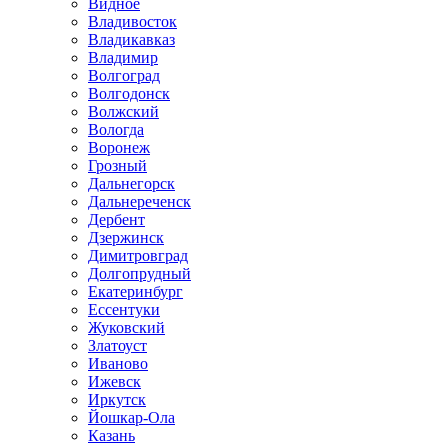
Видное
Владивосток
Владикавказ
Владимир
Волгоград
Волгодонск
Волжский
Вологда
Воронеж
Грозный
Дальнегорск
Дальнереченск
Дербент
Дзержинск
Димитровград
Долгопрудный
Екатеринбург
Ессентуки
Жуковский
Златоуст
Иваново
Ижевск
Иркутск
Йошкар-Ола
Казань