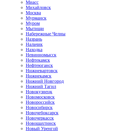
Миасс
Михайловск
Москва
Мурманск
Муром
Мытищи
Набережные Челны
Назрань
Нальчик
Находка
Невинномысск
Нефтекамск
Нефтеюганск
Нижневартовск
Нижнекамск
Нижний Новгород
Нижний Тагил
Новокузнецк
Новомосковск
Новороссийск
Новосибирск
Новочебоксарск
Новочеркасск
Новошахтинск
Новый Уренгой