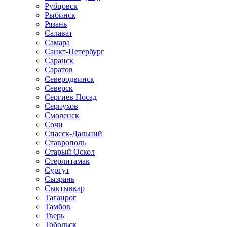
Рубцовск
Рыбинск
Рязань
Салават
Самара
Санкт-Петербург
Саранск
Саратов
Северодвинск
Северск
Сергиев Посад
Серпухов
Смоленск
Сочи
Спасск-Дальний
Ставрополь
Старый Оскол
Стерлитамак
Сургут
Сызрань
Сыктывкар
Таганрог
Тамбов
Тверь
Тобольск