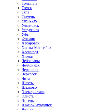
Тольятти
Томск
Тула
Тюмень
Улан-Удэ
Ульяновск
Уссурийск
Уфа
Фокино
Хабаровск
Ханты-Мансийск
Хасавюрт
Химки
Чебоксары
Челябинск
Череповец
Черкесск
Чита
Шахты
Щёлково
Электросталь
Элиста
Энгельс
Южно-Сахалинск
Якутск