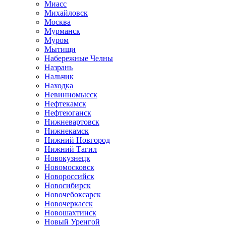
Миасс
Михайловск
Москва
Мурманск
Муром
Мытищи
Набережные Челны
Назрань
Нальчик
Находка
Невинномысск
Нефтекамск
Нефтеюганск
Нижневартовск
Нижнекамск
Нижний Новгород
Нижний Тагил
Новокузнецк
Новомосковск
Новороссийск
Новосибирск
Новочебоксарск
Новочеркасск
Новошахтинск
Новый Уренгой