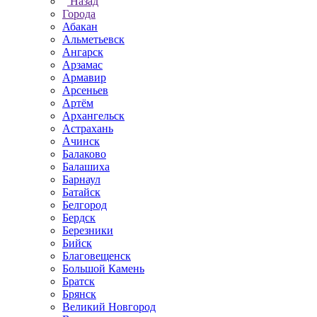
Назад
Города
Абакан
Альметьевск
Ангарск
Арзамас
Армавир
Арсеньев
Артём
Архангельск
Астрахань
Ачинск
Балаково
Балашиха
Барнаул
Батайск
Белгород
Бердск
Березники
Бийск
Благовещенск
Большой Камень
Братск
Брянск
Великий Новгород