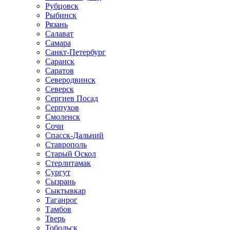
Рубцовск
Рыбинск
Рязань
Салават
Самара
Санкт-Петербург
Саранск
Саратов
Северодвинск
Северск
Сергиев Посад
Серпухов
Смоленск
Сочи
Спасск-Дальний
Ставрополь
Старый Оскол
Стерлитамак
Сургут
Сызрань
Сыктывкар
Таганрог
Тамбов
Тверь
Тобольск