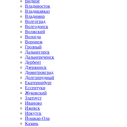
Видное
Владивосток
Владикавказ
Владимир
Волгоград
Волгодонск
Волжский
Вологда
Воронеж
Грозный
Дальнегорск
Дальнереченск
Дербент
Дзержинск
Димитровград
Долгопрудный
Екатеринбург
Ессентуки
Жуковский
Златоуст
Иваново
Ижевск
Иркутск
Йошкар-Ола
Казань