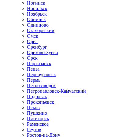
Ногинск
Норильск
Ноябрьск
Обнинск
Одинцово
Октябрьский
Омск
Орёл
Оренбург
Орехово-Зуево
Орск
Партизанск
Пенза
Первоуральск
Пермь
Петрозаводск
Петропавловск-Камчатский
Подольск
Прокопьевск
Псков
Пушкино
Пятигорск
Раменское
Реутов
Ростов-на-Дону