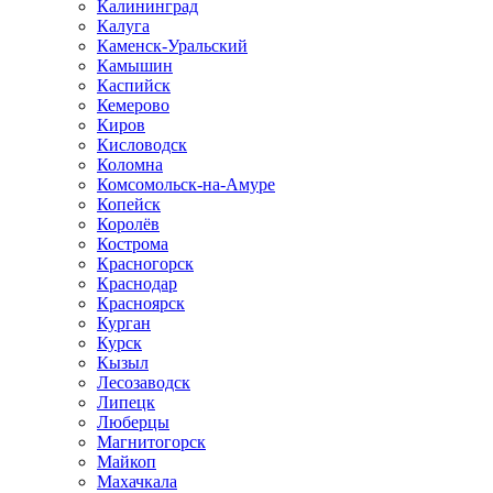
Калининград
Калуга
Каменск-Уральский
Камышин
Каспийск
Кемерово
Киров
Кисловодск
Коломна
Комсомольск-на-Амуре
Копейск
Королёв
Кострома
Красногорск
Краснодар
Красноярск
Курган
Курск
Кызыл
Лесозаводск
Липецк
Люберцы
Магнитогорск
Майкоп
Махачкала